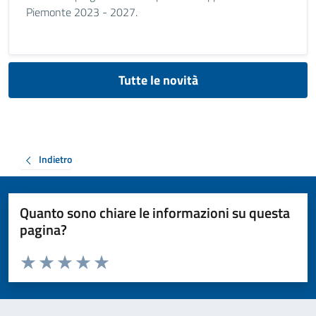
Piemonte 2023 - 2027.
Tutte le novità
Indietro
Quanto sono chiare le informazioni su questa
pagina?
Valuta da 1 a 5 stelle la pagina
Valuta 1 stelle su 5
Valuta 2 stelle su 5
Valuta 3 stelle su 5
Valuta 4 stelle su 5
Valuta 5 stelle su 5