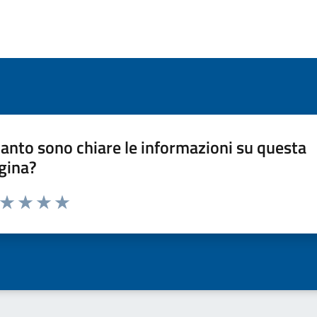
anto sono chiare le informazioni su questa
gina?
a da 1 a 5 stelle la pagina
ta 1 stelle su 5
Valuta 2 stelle su 5
Valuta 3 stelle su 5
Valuta 4 stelle su 5
Valuta 5 stelle su 5