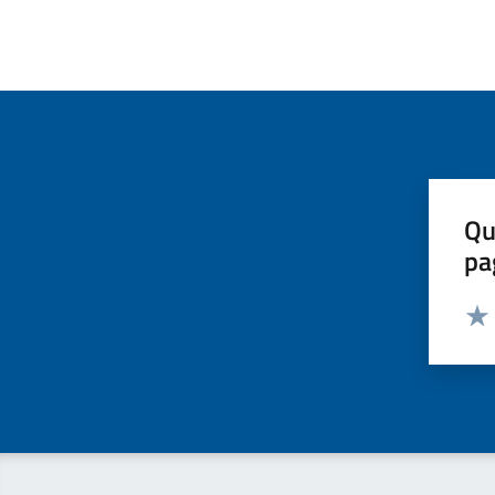
Qu
pa
Valut
Valu