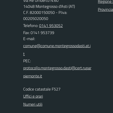
Via Re Umberto N.60
Regione
14048 Montegrosso d'Asti (AT)
Provincia
C.F. 82000150050 - P.Iva:
00205020050
Telefono:
0141 953052
Fax: 0141 953739
E-mail:
PEC:
Codice catastale F527
Uffici e orari
Numeri utili