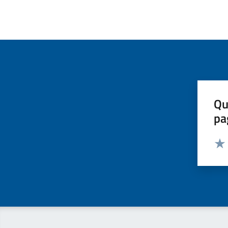
Qu
pa
Valut
Valu