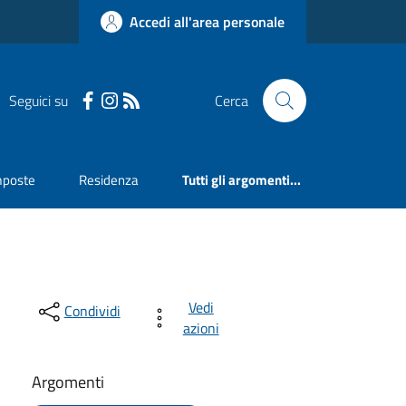
Accedi all'area personale
Seguici su
Cerca
mposte
Residenza
Tutti gli argomenti...
Vedi
Condividi
azioni
Argomenti