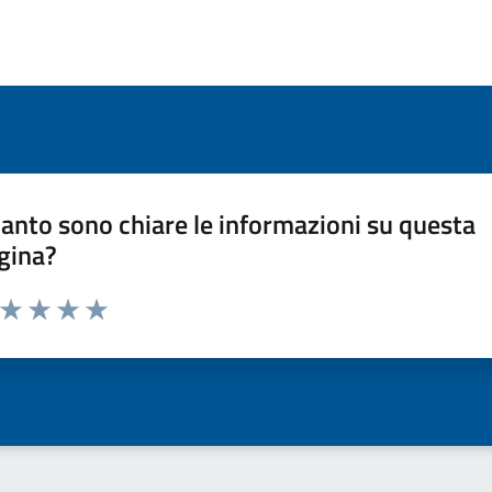
anto sono chiare le informazioni su questa
gina?
a da 1 a 5 stelle la pagina
ta 1 stelle su 5
Valuta 2 stelle su 5
Valuta 3 stelle su 5
Valuta 4 stelle su 5
Valuta 5 stelle su 5