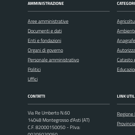
AMMINISTRAZIONE
CATEGORI
Aree amministrative
Agricoltu
Documenti e dati
Ambient
Enti e fondazioni
Anagrafe 
Organi di governo
Autorizza
Personale amministrativo
Catasto e
Politici
Educazio
Uffici
CONTATTI
LINK UTIL
Via Re Umberto N.60
Regione
14048 Montegrosso d'Asti (AT)
Provincia
C.F. 82000150050 - P.Iva:
00205020050