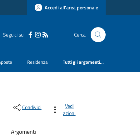
Accedi all'area personale
Seguici su
Cerca
mposte
Residenza
Tutti gli argomenti...
Vedi
Condividi
azioni
Argomenti