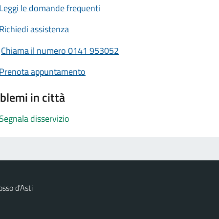
Leggi le domande frequenti
Richiedi assistenza
Chiama il numero 0141 953052
Prenota appuntamento
blemi in città
Segnala disservizio
sso d'Asti