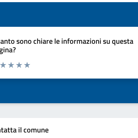
anto sono chiare le informazioni su questa
gina?
a da 1 a 5 stelle la pagina
ta 1 stelle su 5
Valuta 2 stelle su 5
Valuta 3 stelle su 5
Valuta 4 stelle su 5
Valuta 5 stelle su 5
tatta il comune