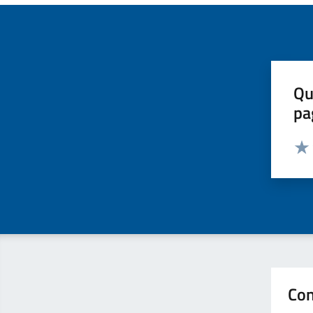
Qu
pa
Valut
Valu
Con