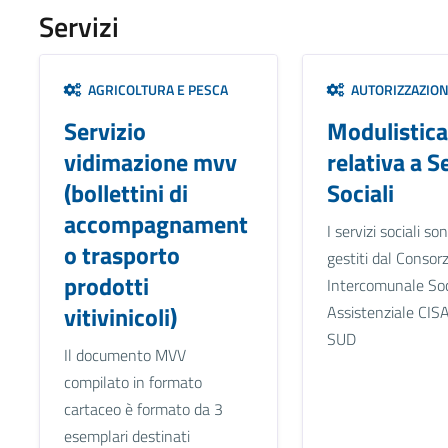
Servizi
AGRICOLTURA E PESCA
AUTORIZZAZION
Servizio
Modulistica
vidimazione mvv
relativa a S
(bollettini di
Sociali
accompagnament
I servizi sociali so
o trasporto
gestiti dal Consorz
prodotti
Intercomunale So
vitivinicoli)
Assistenziale CIS
SUD
Il documento MVV
compilato in formato
cartaceo è formato da 3
esemplari destinati