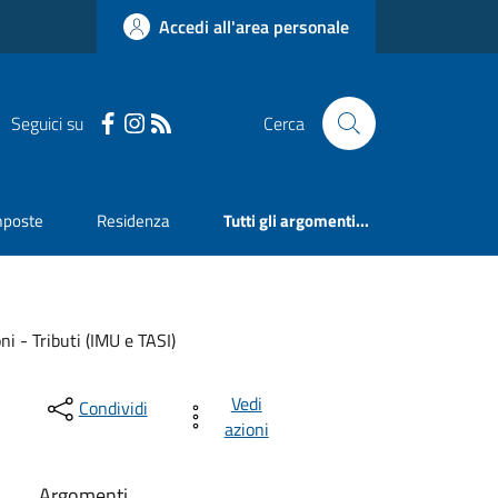
Accedi all'area personale
Seguici su
Cerca
mposte
Residenza
Tutti gli argomenti...
i - Tributi (IMU e TASI)
Vedi
Condividi
azioni
Argomenti