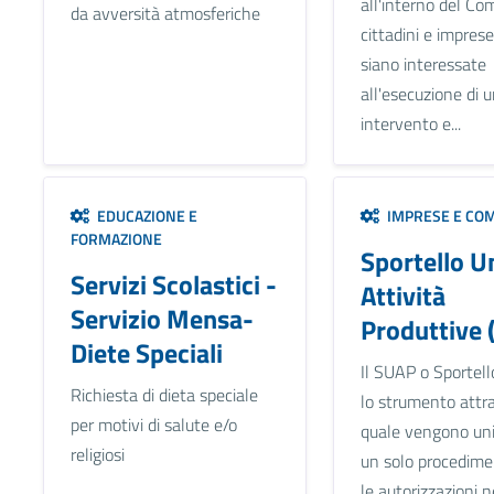
all'interno del Co
da avversità atmosferiche
cittadini e imprese
siano interessate
all'esecuzione di 
intervento e...
EDUCAZIONE E
IMPRESE E CO
FORMAZIONE
Sportello U
Servizi Scolastici -
Attività
Servizio Mensa-
Produttive 
Diete Speciali
Il SUAP o Sportell
Richiesta di dieta speciale
lo strumento attra
per motivi di salute e/o
quale vengono unif
religiosi
un solo procedime
le autorizzazioni 