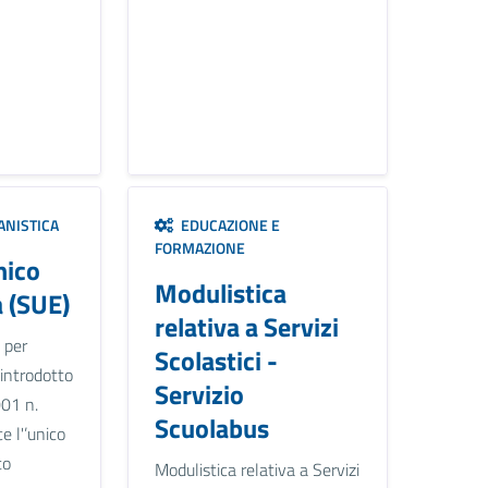
ANISTICA
EDUCAZIONE E
FORMAZIONE
nico
Modulistica
a (SUE)
relativa a Servizi
 per
Scolastici -
o, introdotto
Servizio
001 n.
Scuolabus
e l'’unico
to
Modulistica relativa a Servizi