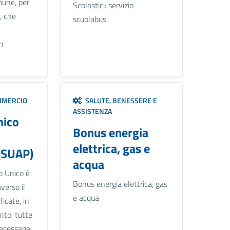
mune, per
Scolastici: servizio
, che
scuolabus
un
MMERCIO
SALUTE, BENESSERE E
ASSISTENZA
nico
Bonus energia
elettrica, gas e
(SUAP)
acqua
o Unico è
Bonus energia elettrica, gas
verso il
e acqua
icate, in
nto, tutte
necessarie