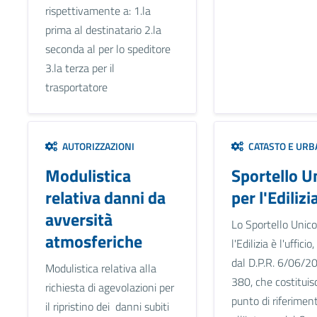
rispettivamente a: 1.la
prima al destinatario 2.la
seconda al per lo speditore
3.la terza per il
trasportatore
AUTORIZZAZIONI
CATASTO E URB
Modulistica
Sportello U
relativa danni da
per l'Edilizi
avversità
Lo Sportello Unico
atmosferiche
l'Edilizia è l'uffici
dal D.P.R. 6/06/2
Modulistica relativa alla
380, che costituisc
richiesta di agevolazioni per
punto di riferimen
il ripristino dei danni subiti